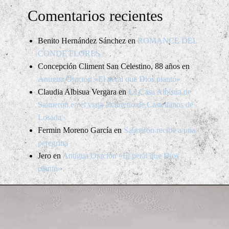
Comentarios recientes
Benito Hernández Sánchez
en
ROMANCE DEL
CONDE FLORES
Concepción Climent San Celestino, 88 años
en
Antigua Oración «El peral que Dios plantó»
Claudia Albisua Vergara
en
La Casa Albisúa de
Salmerón en el viaja alcarreño de Castellanos de
Losada
Fermin Moreno García
en
Salmerón recibe a una
peregrina
Jero
en
Antigua Oración «El peral que Dios
plantó»