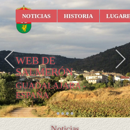
NOTICIAS
HISTORIA
LUGARE
Previous
WEB DE
SALMERÓN
GUADALAJARA -
ESPAÑA
Noticias