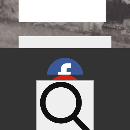
Detailed weather
Weather from OpenWeatherMap